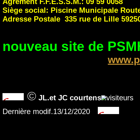
Agrément F.F.E.S.S.M.: 09 59 0058
Siège social: Piscine Municipale Route
Adresse Postale 335 rue de 
nouveau site de PSMH
www.p
©
JL.et JC courtens
visiteurs
Dernière modif.
13/12/2020