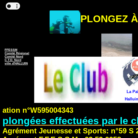
PLONGEZ À
FFESSM
Comité Régional
Comité Nord
C.T.D. Nord
ville d'HALLUIN
La Pa
Hallui
ation n°W59
plongées effectuées par le c
Agrément Jeunesse et Sports: n°59 S 